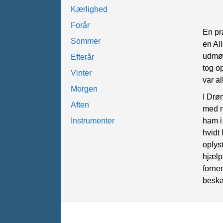
Kærlighed
Forår
En pr
Sommer
en Al
udmøn
Efterår
tog o
Vinter
var al
Morgen
I Drø
Aften
med n
Instrumenter
ham i
hvidt
oplys
hjælp
forne
beskæ