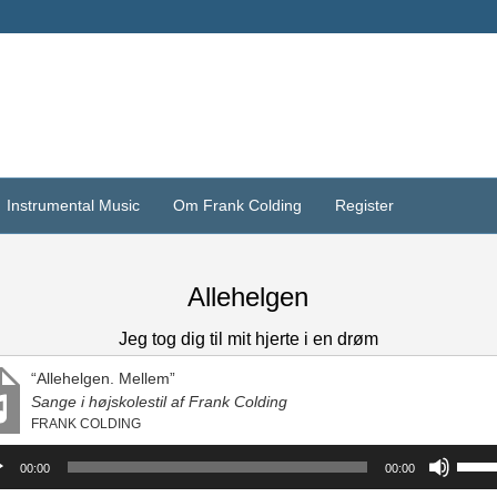
Instrumental Music
Om Frank Colding
Register
Allehelgen
Jeg tog dig til mit hjerte i en drøm
“Allehelgen. Mellem”
Sange i højskolestil af Frank Colding
FRANK COLDING
spiller
Brug
00:00
00:00
op/ne