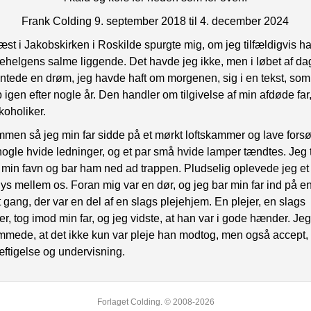
Frank Colding 9. september 2018 til 4. december 2024
æst i Jakobskirken i Roskilde spurgte mig, om jeg tilfældigvis h
lehelgens salme liggende. Det havde jeg ikke, men i løbet af d
tede en drøm, jeg havde haft om morgenen, sig i en tekst, som
p igen efter nogle år. Den handler om tilgivelse af min afdøde far
koholiker.
mmen så jeg min far sidde på et mørkt loftskammer og lave fors
ogle hvide ledninger, og et par små hvide lamper tændtes. Jeg 
 min favn og bar ham ned ad trappen. Pludselig oplevede jeg et s
 lys mellem os. Foran mig var en dør, og jeg bar min far ind på e
t gang, der var en del af en slags plejehjem. En plejer, en slags
er, tog imod min far, og jeg vidste, at han var i gode hænder. Je
mmede, at det ikke kun var pleje han modtog, men også accept,
ftigelse og undervisning.
Forlaget Colding. © 2008-2026