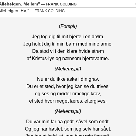
pileta
Allehelgen. Mellem”
— FRANK COLDING
for
Allehelgen. Høj”
— FRANK COLDING
at
skrue
(
Forspil)
op
eller
Jeg tog dig til mit hjerte i en drøm.
ned
Jeg holdt dig til min barm med mine arme.
for
Da stod vi i den klare hvide strøm
lyden
af Kristus-lys og nænsom hjertevarme.
(Mellemspil)
Nu er du ikke aske i din grav.
Du er et sted, hvor jeg kan se du trives,
og ses og møder rimelige krav,
et sted hvor meget læres, eftergives.
(Mellemspil)
Du var min far på godt, såvel som ondt.
Og jeg har høstet, som jeg selv har sået.