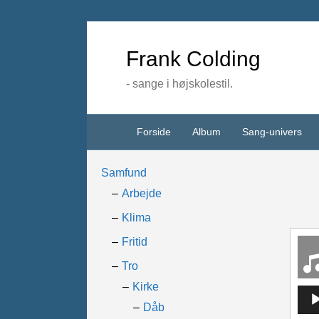
Frank Colding
- sange i højskolestil.
Forside
Album
Sang-univers
Samfund
Arbejde
Klima
Fritid
Tro
Kirke
Lydaf
Dåb