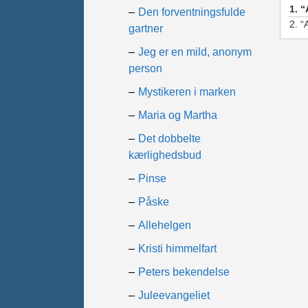
1.
“
Den forventningsfulde
2.
“
gartner
Jeg er en mild, anonym
person
Mystikeren i marken
Maria og Martha
Det dobbelte
kærlighedsbud
Pinse
Påske
Allehelgen
Kristi himmelfart
Peters bekendelse
Juleevangeliet