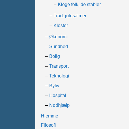
Kloge folk, de stabler
Trad. julesalmer
Kloster
Økonomi
Sundhed
Bolig
Transport
Teknologi
Byliv
Hospital
Nødhjælp
Hjemme
Filosofi