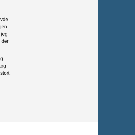
avde
agen
 jeg
, der
øg
tog
tort,
n
g