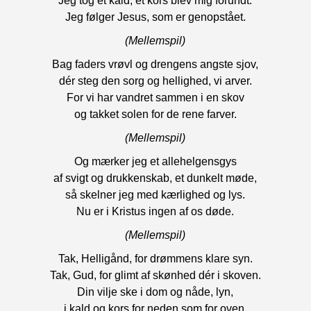
Jeg tog et kald, et kors blev mig forundt.
Jeg følger Jesus, som er genopstået.
(Mellemspil)
Bag faders vrøvl og drengens angste sjov,
dér steg den sorg og hellighed, vi arver.
For vi har vandret sammen i en skov
og takket solen for de rene farver.
(Mellemspil)
Og mærker jeg et allehelgensgys
af svigt og drukkenskab, et dunkelt møde,
så skelner jeg med kærlighed og lys.
Nu er i Kristus ingen af os døde.
(Mellemspil)
Tak, Helligånd, for drømmens klare syn.
Tak, Gud, for glimt af skønhed dér i skoven.
Din vilje ske i dom og nåde, lyn,
i kald og kors for neden som for oven.