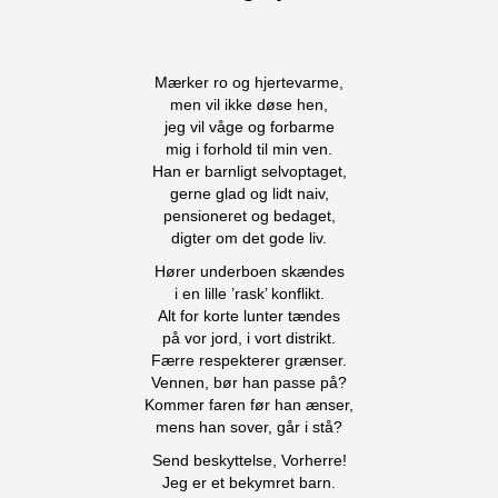
Mærker ro og hjertevarme,
men vil ikke døse hen,
jeg vil våge og forbarme
mig i forhold til min ven.
Han er barnligt selvoptaget,
gerne glad og lidt naiv,
pensioneret og bedaget,
digter om det gode liv.
Hører underboen skændes
i en lille ’rask’ konflikt.
Alt for korte lunter tændes
på vor jord, i vort distrikt.
Færre respekterer grænser.
Vennen, bør han passe på?
Kommer faren før han ænser,
mens han sover, går i stå?
Send beskyttelse, Vorherre!
Jeg er et bekymret barn.