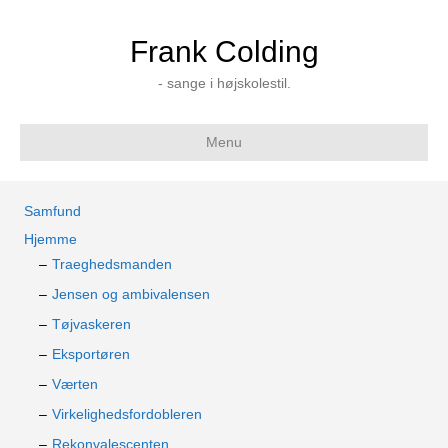
Frank Colding
- sange i højskolestil.
Menu
Samfund
Hjemme
Traeghedsmanden
Jensen og ambivalensen
Tøjvaskeren
Eksportøren
Værten
Virkelighedsfordobleren
Rekonvalescenten