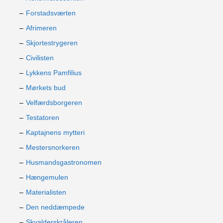
Forstadsværten
Afrimeren
Skjortestrygeren
Civilisten
Lykkens Pamfilius
Mørkets bud
Velfærdsborgeren
Testatoren
Kaptajnens mytteri
Mestersnorkeren
Husmandsgastronomen
Hængemulen
Materialisten
Den neddæmpede
Skvalderskråleren