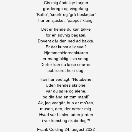
Giv mig åndelige højder
grøderegn og vingefang.
’Kaffe’, ’snork’ og ’grå beskøjter’
har en sjasket, ’pappet’ klang.
Det er hende du kan takke
for en søvnig bagatel.
Dovent går den ned ad bakke.
Er det kunst alligevel?
Hjemmesideredaktøren
er mangfoldig i sin smag.
Derfor kan du læse smøren
publiceret her i dag.
Han har vedlagt: ”Notabene!
Uden hendes skribleri
var du sølle og alene,
og din ånd en tom mani!”
Ak, jeg vedgår, hun er mo’ren,
musen, den, der nærer mig.
Hvad var himlen uden jorden
i vor kunst og skaberleg?!
Frank Colding 24. august 2022