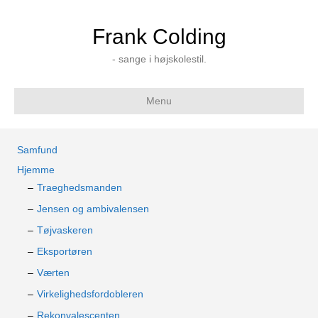
Frank Colding
- sange i højskolestil.
Menu
Samfund
Hjemme
Traeghedsmanden
Jensen og ambivalensen
Tøjvaskeren
Eksportøren
Værten
Virkelighedsfordobleren
Rekonvalescenten