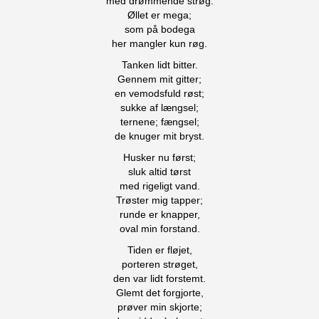
med drømmende strøg.
Øllet er mega;
som på bodega
her mangler kun røg.
Tanken lidt bitter.
Gennem mit gitter;
en vemodsfuld røst;
sukke af længsel;
ternene; fængsel;
de knuger mit bryst.
Husker nu først;
sluk altid tørst
med rigeligt vand.
Trøster mig tapper;
runde er knapper,
oval min forstand.
Tiden er fløjet,
porteren strøget,
den var lidt forstemt.
Glemt det forgjorte,
prøver min skjorte;