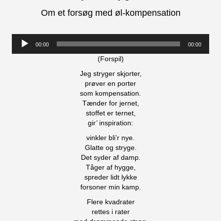
Om et forsøg med øl-kompensation
Lydafspiller
00:00
00:00
(Forspil)
Jeg stryger skjorter,
prøver en porter
som kompensation.
Tænder for jernet,
stoffet er ternet,
gir’ inspiration:
vinkler bli’r nye.
Glatte og stryge.
Det syder af damp.
Tåger af hygge,
spreder lidt lykke
forsoner min kamp.
Flere kvadrater
rettes i rater