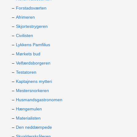
Forstadsværten
Afrimeren
Skjortestrygeren
Civilisten
Lykkens Pamfilius
Mørkets bud
Velfærdsborgeren
Testatoren
Kaptajnens mytteri
Mestersnorkeren
Husmandsgastronomen
Hængemulen
Materialisten
Den neddæmpede
Skvalderskråleren