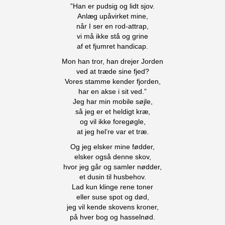
”Han er pudsig og lidt sjov.
Anlæg upåvirket mine,
når I ser en rod-attrap,
vi må ikke stå og grine
af et fjumret handicap.
Mon han tror, han drejer Jorden
ved at træde sine fjed?
Vores stamme kender fjorden,
har en akse i sit ved.”
Jeg har min mobile søjle,
så jeg er et heldigt kræ,
og vil ikke foregøgle,
at jeg hel’re var et træ.
Og jeg elsker mine fødder,
elsker også denne skov,
hvor jeg går og samler nødder,
et dusin til husbehov.
Lad kun klinge rene toner
eller suse spot og død,
jeg vil kende skovens kroner,
på hver bog og hasselnød.