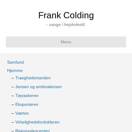
Frank Colding
- sange i højskolestil.
Menu
Samfund
Hjemme
Traeghedsmanden
Jensen og ambivalensen
Tøjvaskeren
Eksportøren
Værten
Virkelighedsfordobleren
Rekonvalescenten