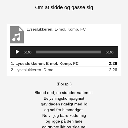
Om at sidde og gasse sig
Lyseslukkeren. E-mol. Komp. FC
Lydafspiller
00:00
00:00
1.
Lyseslukkeren. E-mol. Komp. FC
2:26
2.
Lyseslukkeren. D-mol
2:26
(Forspil)
Blænd ned, nu stunder natten til.
Belysningskompagniet
gav dagen rigeligt med ild
og sol fra himmeriget.
Nu vil jeg bare kede mig
og ligge på den lade
og grynte lidt og sige nej