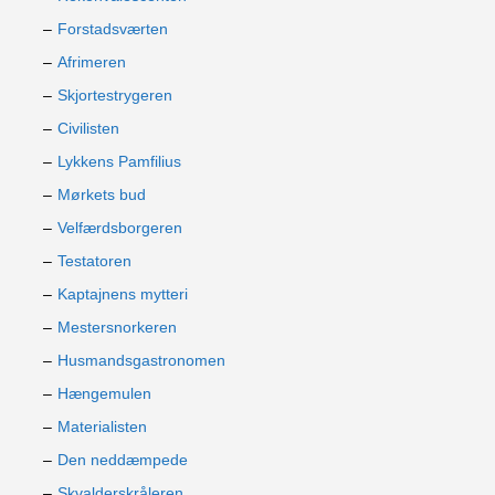
Forstadsværten
Afrimeren
Skjortestrygeren
Civilisten
Lykkens Pamfilius
Mørkets bud
Velfærdsborgeren
Testatoren
Kaptajnens mytteri
Mestersnorkeren
Husmandsgastronomen
Hængemulen
Materialisten
Den neddæmpede
Skvalderskråleren