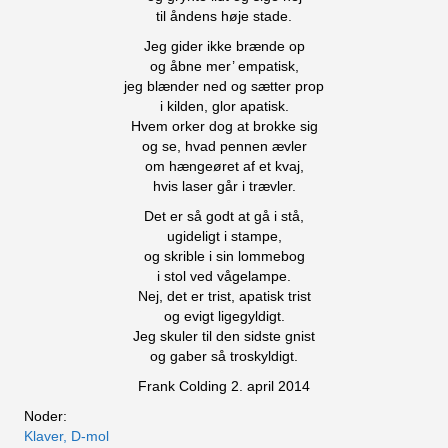
til åndens høje stade.
Jeg gider ikke brænde op
og åbne mer’ empatisk,
jeg blænder ned og sætter prop
i kilden, glor apatisk.
Hvem orker dog at brokke sig
og se, hvad pennen ævler
om hængeøret af et kvaj,
hvis laser går i trævler.
Det er så godt at gå i stå,
ugideligt i stampe,
og skrible i sin lommebog
i stol ved vågelampe.
Nej, det er trist, apatisk trist
og evigt ligegyldigt.
Jeg skuler til den sidste gnist
og gaber så troskyldigt.
Frank Colding 2. april 2014
Noder:
Klaver, D-mol