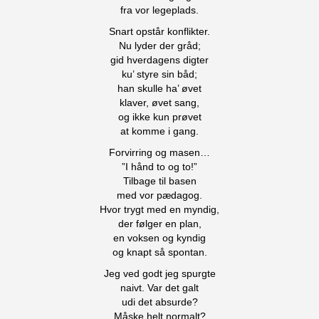
fra vor legeplads.
Snart opstår konflikter.
Nu lyder der gråd;
gid hverdagens digter
ku’ styre sin båd;
han skulle ha’ øvet
klaver, øvet sang,
og ikke kun prøvet
at komme i gang.
Forvirring og masen…
”I hånd to og to!”
Tilbage til basen
med vor pædagog.
Hvor trygt med en myndig,
der følger en plan,
en voksen og kyndig
og knapt så spontan.
Jeg ved godt jeg spurgte
naivt. Var det galt
udi det absurde?
Måske helt normalt?