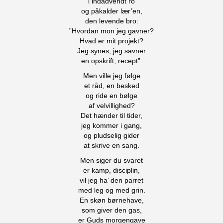
i indadvendt ro
og påkalder lær’en,
den levende bro:
”Hvordan mon jeg gavner?
Hvad er mit projekt?
Jeg synes, jeg savner
en opskrift, recept”.
Men ville jeg følge
et råd, en besked
og ride en bølge
af velvillighed?
Det hænder til tider,
jeg kommer i gang,
og pludselig gider
at skrive en sang.
Men siger du svaret
er kamp, disciplin,
vil jeg ha’ den parret
med leg og med grin.
En skøn børnehave,
som giver den gas,
er Guds morgengave