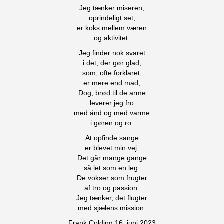
Jeg tænker miseren,
oprindeligt set,
er koks mellem væren
og aktivitet.
Jeg finder nok svaret
i det, der gør glad,
som, ofte forklaret,
er mere end mad,
Dog, brød til de arme
leverer jeg fro
med ånd og med varme
i gøren og ro.
At opfinde sange
er blevet min vej.
Det går mange gange
så let som en leg.
De vokser som frugter
af tro og passion.
Jeg tænker, det flugter
med sjælens mission.
Frank Colding 16. juni 2023