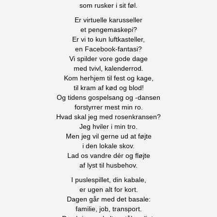
som rusker i sit føl.
Er virtuelle karusseller
et pengemaskepi?
Er vi to kun luftkasteller,
en Facebook-fantasi?
Vi spilder vore gode dage
med tvivl, kalenderrod.
Kom herhjem til fest og kage,
til kram af kød og blod!
Og tidens gospelsang og -dansen
forstyrrer mest min ro.
Hvad skal jeg med rosenkransen?
Jeg hviler i min tro.
Men jeg vil gerne ud at føjte
i den lokale skov.
Lad os vandre dér og fløjte
af lyst til husbehov.
I puslespillet, din kabale,
er ugen alt for kort.
Dagen går med det basale:
familie, job, transport.