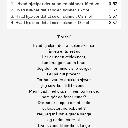
1.
“Hvad hjælper det at solen skinner. Med vokal. D-mol”
3:57
— 
2.
Hvad hjælper det at solen skinner. C-mol
3:57
3.
Hvad hjælper det at solen skinner. Cis-mol
3:57
4.
Hvad hjælper det at solen skinner. D-mol
3:57
(Forspil)
Hvad hjælper det, at solen skinner,
når jeg er tørret ud.
Her er ingen æblekinder,
kun brudgom uden brud.
Jeg dulmer mine visne-sorger
i øl på nul procent.
Far han var en drukken sjover,
jeg selv, kun lidt bevendt.
Men hvad med dig, min ven og kvinde,
som går og føjter rundt?
Drømmer næppe om at finde
et knastørt nervebundt?
Nej, jeg må have glade sange
og endnu mere øl.
Livets vand til mørkets fange