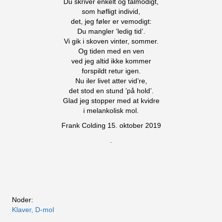
Du skriver enkelt og tålmodigt,
som høfligt individ,
det, jeg føler er vemodigt:
Du mangler ’ledig tid’.
Vi gik i skoven vinter, sommer.
Og tiden med en ven
ved jeg altid ikke kommer
forspildt retur igen.
Nu iler livet atter vid’re,
det stod en stund ’på hold’.
Glad jeg stopper med at kvidre
i melankolisk mol.
Frank Colding 15. oktober 2019
.
Noder:
Klaver, D-mol