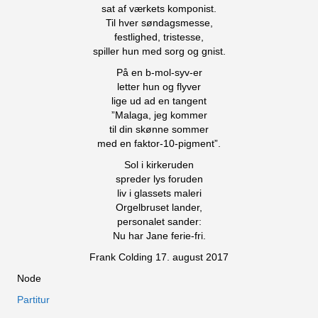
sat af værkets komponist.
Til hver søndagsmesse,
festlighed, tristesse,
spiller hun med sorg og gnist.
På en b-mol-syv-er
letter hun og flyver
lige ud ad en tangent
”Malaga, jeg kommer
til din skønne sommer
med en faktor-10-pigment”.
Sol i kirkeruden
spreder lys foruden
liv i glassets maleri
Orgelbruset lander,
personalet sander:
Nu har Jane ferie-fri.
Frank Colding 17. august 2017
Node
Partitur