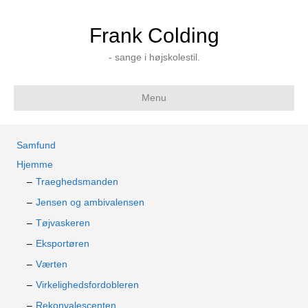
Frank Colding
- sange i højskolestil.
Menu
Samfund
Hjemme
Traeghedsmanden
Jensen og ambivalensen
Tøjvaskeren
Eksportøren
Værten
Virkelighedsfordobleren
Rekonvalescenten