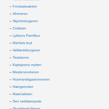
Forstadsværten
Afrimeren
Skjortestrygeren
Civilisten
Lykkens Pamfilius
Mørkets bud
Velfærdsborgeren
Testatoren
Kaptajnens mytteri
Mestersnorkeren
Husmandsgastronomen
Hængemulen
Materialisten
Den neddæmpede
Skvalderskråleren