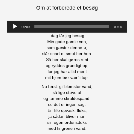
Om at forberede et besøg
Lydafspiller
00:00
00:00
I dag får jeg besøg:
Min gode gamle ven,
som gæster denne ø,
slår snart et smut her hen.
Så her skal gøres rent
og ryddes grundigt op,
for jeg har altid ment
mit hjem bør vær’ i top.
Nu først: gi’ blomster vand,
så lige støve af
og tømme skraldespand,
se det er ingen sag.
En lille opvask, fluks,
ja sådan bliver man
sin egen ordensduks
med fingrene i vand.