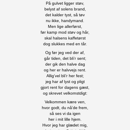
På gulvet ligger støv,
belyst af solens brand,
det kalder tyst, så tøv
nu ikke, handymand.
Men lige allerførst,
før kamp mod støv og hår,
skal halsens kaffetørst
dog slukkes med en tår.
Og før jeg ved der af,
går tiden, det bli’r sent;
der gik den halve dag
og her er halvvejs rent.
Allig’vel bli’r her fest;
jeg har af lyst og pligt
gjort rent for dagens gæst,
og skrevet velkomstdigt:
Velkommen kære ven,
hvor godt, du nå’de frem,
så ses vi da igen
her i mit lille hjem.
Hvor jeg har glædet mig,