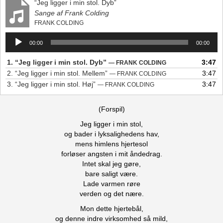
“Jeg ligger i min stol. Dyb”
Sange af Frank Colding
FRANK COLDING
Lydafspiller
00:00
00:00
1.
“Jeg ligger i min stol. Dyb”
3:47
— FRANK COLDING
2.
“Jeg ligger i min stol. Mellem”
3:47
— FRANK COLDING
3.
“Jeg ligger i min stol. Høj”
3:47
— FRANK COLDING
(Forspil)
Jeg ligger i min stol,
og bader i lyksalighedens hav,
mens himlens hjertesol
forløser angsten i mit åndedrag.
Intet skal jeg gøre,
bare saligt være.
Lade varmen røre
verden og det nære.
Mon dette hjertebål,
og denne indre virksomhed så mild,