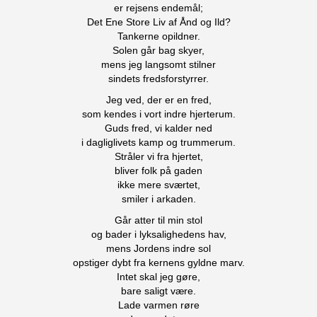
er rejsens endemål;
Det Ene Store Liv af Ånd og Ild?
Tankerne opildner.
Solen går bag skyer,
mens jeg langsomt stilner
sindets fredsforstyrrer.
Jeg ved, der er en fred,
som kendes i vort indre hjerterum.
Guds fred, vi kalder ned
i dagliglivets kamp og trummerum.
Stråler vi fra hjertet,
bliver folk på gaden
ikke mere sværtet,
smiler i arkaden.
Går atter til min stol
og bader i lyksalighedens hav,
mens Jordens indre sol
opstiger dybt fra kernens gyldne marv.
Intet skal jeg gøre,
bare saligt være.
Lade varmen røre