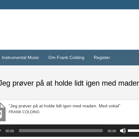
Instrumental Music
Om Frank Colding
Register
Jeg prøver på at holde lidt igen med made
“Jeg prøver på at holde lidt igen med maden. Med vokal”
FRANK COLDING
spiller
Brug
00:00
00:00
op/ne