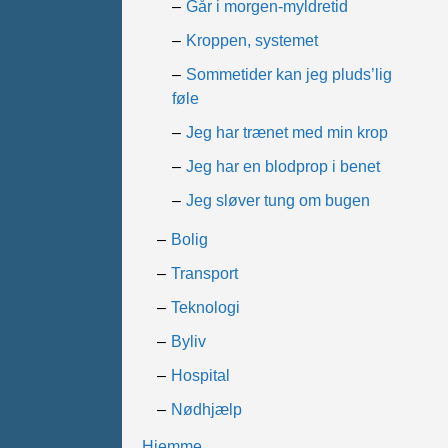
Går i morgen-myldretid
Kroppen, systemet
Sommetider kan jeg pluds’lig
føle
Jeg har trænet med min krop
Jeg har en blodprop i benet
Jeg sløver tung om bugen
Bolig
Transport
Teknologi
Byliv
Hospital
Nødhjælp
Hjemme