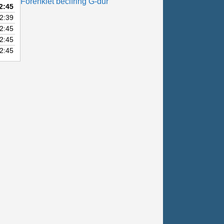
Forenklet becifring G-dur
sterne
2:45
2:39
2:45
2:45
2:45
.