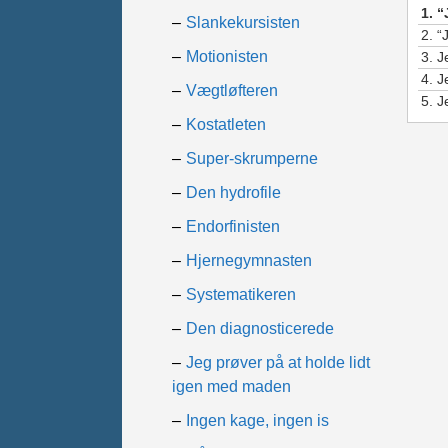
1.
“
Slankekursisten
2.
“
Motionisten
3.
J
4.
J
Vægtløfteren
5.
J
Kostatleten
Super-skrumperne
Den hydrofile
Endorfinisten
Hjernegymnasten
Systematikeren
Den diagnosticerede
Jeg prøver på at holde lidt
igen med maden
Ingen kage, ingen is