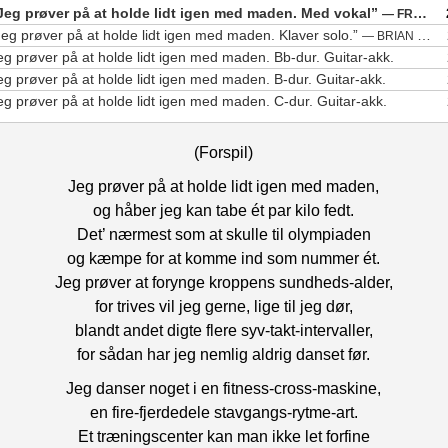
pileta
Jeg prøver på at holde lidt igen med maden. Med vokal”
— FRANK COLDING
for
Jeg prøver på at holde lidt igen med maden. Klaver solo.”
— BRIAN HORNUFF
at
eg prøver på at holde lidt igen med maden. Bb-dur. Guitar-akk.
skrue
eg prøver på at holde lidt igen med maden. B-dur. Guitar-akk.
op
eg prøver på at holde lidt igen med maden. C-dur. Guitar-akk.
eller
ned
for
(Forspil)
lyden
Jeg prøver på at holde lidt igen med maden,
og håber jeg kan tabe ét par kilo fedt.
Det’ nærmest som at skulle til olympiaden
og kæmpe for at komme ind som nummer ét.
Jeg prøver at forynge kroppens sundheds-alder,
for trives vil jeg gerne, lige til jeg dør,
blandt andet digte flere syv-takt-intervaller,
for sådan har jeg nemlig aldrig danset før.
Jeg danser noget i en fitness-cross-maskine,
en fire-fjerdedele stavgangs-rytme-art.
Et træningscenter kan man ikke let forfine