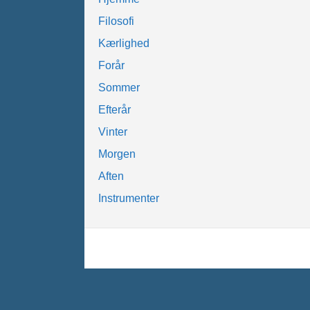
Filosofi
Kærlighed
Forår
Sommer
Efterår
Vinter
Morgen
Aften
Instrumenter