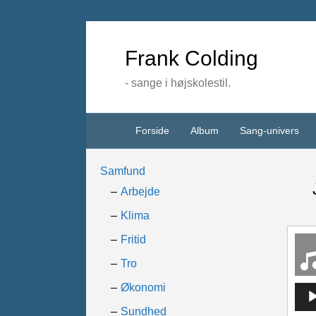
Frank Colding
- sange i højskolestil.
Forside
Album
Sang-univers
Samfund
Arbejde
Klima
Fritid
Tro
Økonomi
Lydaf
Sundhed