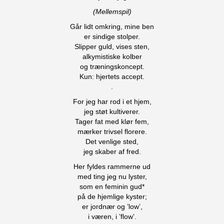
(Mellemspil)
Går lidt omkring, mine ben
er sindige stolper.
Slipper guld, vises sten,
alkymistiske kolber
og træningskoncept.
Kun: hjertets accept.
.
For jeg har rod i et hjem,
jeg støt kultiverer.
Tager fat med klør fem,
mærker trivsel florere.
Det venlige sted,
jeg skaber af fred.
Her fyldes rammerne ud
med ting jeg nu lyster,
som en feminin gud*
på de hjemlige kyster;
er jordnær og ’low’,
i væren, i ’flow’.