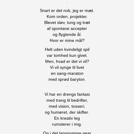
.
Snart er det nok, jeg er mæt.
Kom orden, projekter.
Blevet sløv, tung og træt
af spontane accepter
og flygtende ål.
Hvor er mine mål?
Helt uden kvindeligt spil
var tomhed kun givet.
Men, hvad er det vi vil?
Vi vil synge til livet
en sang-maraton
med sprød baryton.
.
Vi har en drengs fantasi
med trang til bedrifter,
med vision, tosseri,
og humøret, der skifter.
En kreativ leg
rumsterer i mig.
Og i det langsomme gear