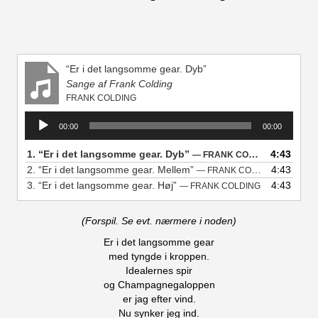
“Er i det langsomme gear. Dyb”
Sange af Frank Colding
FRANK COLDING
Lydafspiller
00:00
00:00
1.
“Er i det langsomme gear. Dyb”
4:43
— FRANK COLDING
2.
“Er i det langsomme gear. Mellem”
4:43
— FRANK COLDING
3.
“Er i det langsomme gear. Høj”
4:43
— FRANK COLDING
(Forspil. Se evt. nærmere i noden)
Er i det langsomme gear
med tyngde i kroppen.
Idealernes spir
og Champagnegaloppen
er jag efter vind.
Nu synker jeg ind.