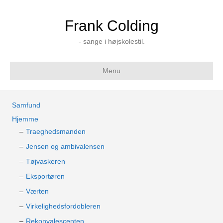
Frank Colding
- sange i højskolestil.
Menu
Samfund
Hjemme
Traeghedsmanden
Jensen og ambivalensen
Tøjvaskeren
Eksportøren
Værten
Virkelighedsfordobleren
Rekonvalescenten