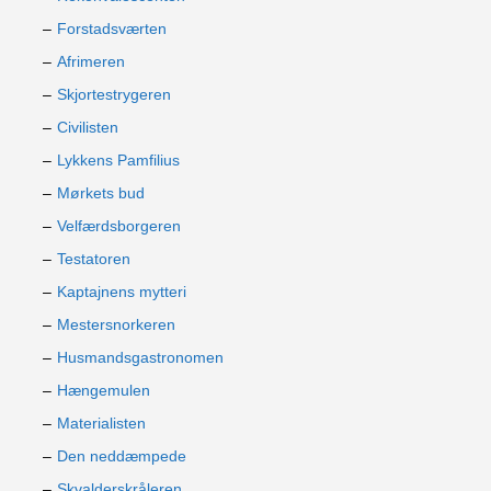
Forstadsværten
Afrimeren
Skjortestrygeren
Civilisten
Lykkens Pamfilius
Mørkets bud
Velfærdsborgeren
Testatoren
Kaptajnens mytteri
Mestersnorkeren
Husmandsgastronomen
Hængemulen
Materialisten
Den neddæmpede
Skvalderskråleren