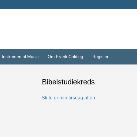
Instrumental Music
Om Frank Colding
Register
Bibelstudiekreds
Stille er min tirsdag aften