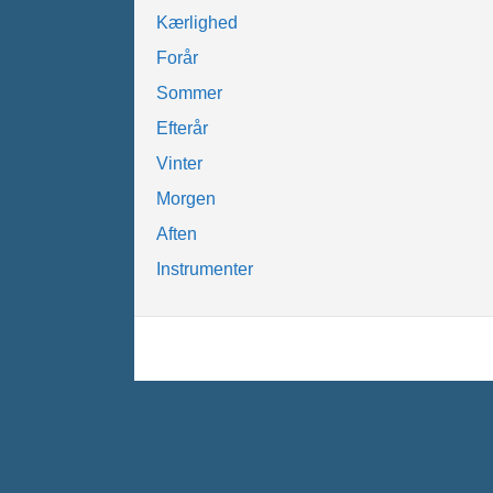
Kærlighed
Forår
Sommer
Efterår
Vinter
Morgen
Aften
Instrumenter