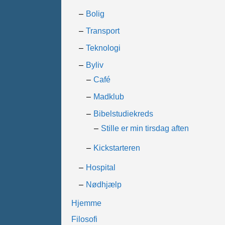
Bolig
Transport
Teknologi
Byliv
Café
Madklub
Bibelstudiekreds
Stille er min tirsdag aften
Kickstarteren
Hospital
Nødhjælp
Hjemme
Filosofi