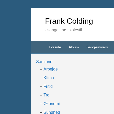
Frank Colding
- sange i højskolestil.
Forside
Album
Sang-univers
Samfund
Arbejde
Klima
Fritid
Tro
Økonomi
Sundhed