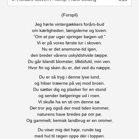
(Forspil)
Jeg hørte vintergækkers forårs-bud
om kærligheden, længslerne og loven:
”Om et par uger springer bøgen ud.”
Vi er på vores første tur i skoven.
Nu er det anemone-tid igen,
den breder vårens uskyldshvide tæppe.
Du går blandt blomster, tillidsfuld, min ven.
Hvor fin og skøn du er, det ved du næppe.
Du er så tryg i denne lyse lund,
og hilser træerne på vej mod broen.
Du sætter dig og plasker for en stund
og sender bølgeringe ud i roen.
Vi skulle ha en sti om denne sø.
Det tror jeg også der med tiden kommer,
naturens have bredes pø om pø.
Og gammelt, kemisk landbrug er en ommer.
Du viser mig det høje, runde tag
med hul til røgen oppe dér i toppen.