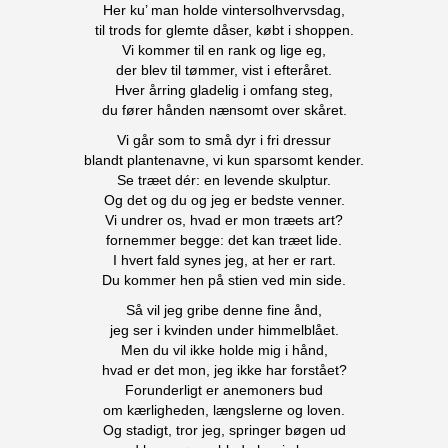
Her ku’ man holde vintersolhvervsdag,
til trods for glemte dåser, købt i shoppen.
Vi kommer til en rank og lige eg,
der blev til tømmer, vist i efteråret.
Hver årring gladelig i omfang steg,
du fører hånden nænsomt over skåret.
Vi går som to små dyr i fri dressur
blandt plantenavne, vi kun sparsomt kender.
Se træet dér: en levende skulptur.
Og det og du og jeg er bedste venner.
Vi undrer os, hvad er mon træets art?
fornemmer begge: det kan træet lide.
I hvert fald synes jeg, at her er rart.
Du kommer hen på stien ved min side.
Så vil jeg gribe denne fine ånd,
jeg ser i kvinden under himmelblået.
Men du vil ikke holde mig i hånd,
hvad er det mon, jeg ikke har forstået?
Forunderligt er anemoners bud
om kærligheden, længslerne og loven.
Og stadigt, tror jeg, springer bøgen ud